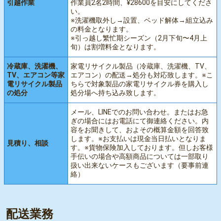
引越作業
作業員2名2時間、¥28600を目安にしてくださ
い。
※洗濯機取外し→設置、ベッド解体→組立込み
の料金となります。
※引っ越し繁忙期シーズン（2月下旬〜4月上
旬）は割増料金となります。
冷蔵庫、洗濯機、
家電リサイクル製品（冷蔵庫、洗濯機、TV、
TV、エアコン等家
エアコン）の配送→処分も対応致します。※こ
電リサイクル製品
ちらで対象製品の家電リサイクル券を購入し
の処分
処分場へ持ち込み致します。
メール、LINEでのお問い合わせ。またはお急
ぎの場合にはお電話にて御連絡ください。内
容をお聞きして、およその概算金額を回答致
します。※お支払いは現金当日払いとなりま
見積り、相談
す。※貨物保険加入しております。但しお客様
手伝いの場合や高額商品については一部取り
扱い出来ないケースもございます（要事前連
絡）
配送業務