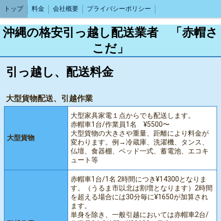
トップ
料金
会社概要
プライバシーポリシー
沖縄の格安引っ越し配送業者 「赤帽さ
こだ」
引っ越し、配送料金
大型貨物配送、引越作業
大型家具家電１点からでも配送します。
赤帽車1台/作業員1名 ¥5500〜
大型貨物の大きさや重量、距離により料金が
大型貨物
変わります。例→冷蔵庫、洗濯機、タンス、
仏壇、食器棚、ベッド一式、蓄電池、エコキ
ュート等
赤帽車1台/1名 2時間につき¥14300となりま
す。（うるま市以北は割増となります）2時間
を超える場合には30分毎に¥1650が加算され
ます。
単身を除き、一般引越においては赤帽車2台/