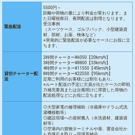
5500円～
距離や荷物の量により料金が変わります。ま
た日曜祝祭日、夜間配送は割増となります。
受注事例
緊急配送
（スーツケース、ゴルフバック、小型建築資
材、部材、お薬、検体など）
※突発的に緊急配送が必要なケースにお役に立
ちます。
2時間チャーター¥6050【20km内】
3時間チャーター¥8800【33km内】
4時間チャーター¥11550【45km内】
貸切チャーター配
8時間チャーター¥22550【95km内】
送
定期ご利用のお客様には割引もあり。
※ルート配送の予定に欠員が出たケースの即戦
力補充要員または台風明けに滞貨した荷物の
配送処理などにお役に立ちます。
◎大型家電の修理補助（冷蔵庫やドラム式洗
濯機移動等）
◎建設現場への資材搬入（水洗資材、建築資
材等）
◎空港内の貨物ターミナルや港、運送会社か
ら直接引き取り→現場直納品