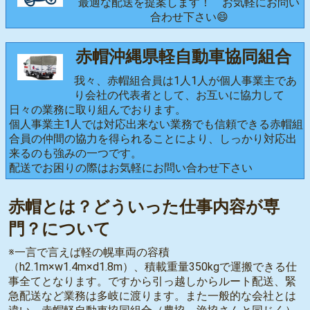
最適な配送を提案します！ お気軽にお問い
合わせ下さい😄
赤帽沖縄県軽自動車協同組合
我々、赤帽組合員は1人1人が個人事業主であ
り会社の代表者として、お互いに協力して
日々の業務に取り組んでおります。
個人事業主1人では対応出来ない業務でも信頼できる赤帽組
合員の仲間の協力を得られることにより、しっかり対応出
来るのも強みの一つです。
配送でお困りの際はお気軽にお問い合わせ下さい
赤帽とは？どういった仕事内容が専
門？について
※一言で言えば軽の幌車両の容積
（h2.1m×w1.4m×d1.8m）、積載重量350kgで運搬できる仕
事全てとなります。ですから引っ越しからルート配送、緊
急配送など業務は多岐に渡ります。また一般的な会社とは