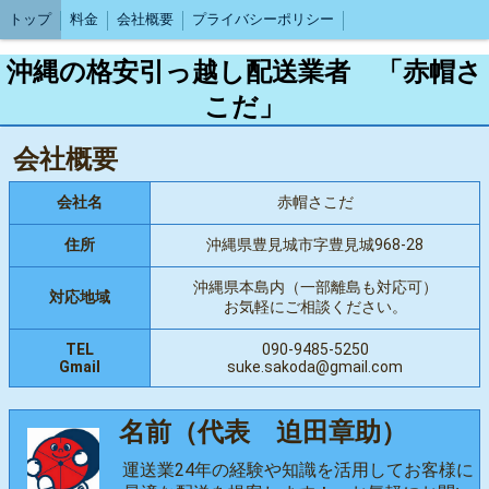
トップ
料金
会社概要
プライバシーポリシー
沖縄の格安引っ越し配送業者 「赤帽さ
こだ」
会社概要
会社名
赤帽さこだ
住所
沖縄県豊見城市字豊見城968-28
沖縄県本島内（一部離島も対応可）
対応地域
お気軽にご相談ください。
TEL
090-9485-5250
Gmail
suke.sakoda@gmail.com
名前（代表 迫田章助）
運送業24年の経験や知識を活用してお客様に